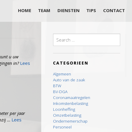
HOME
TEAM
DIENSTEN
TIPS
CONTACT
Search
for:
 kunt u uw
gingen in?
Lees
CATEGORIEEN
Algemeen
Auto van de zaak
BTW
BV-DGA
Coronamaatregelen
Inkomstenbelasting
Loonheffing
eter per jaar
Omzetbelasting
nzij …
Lees
Ondernemerschap
Personeel