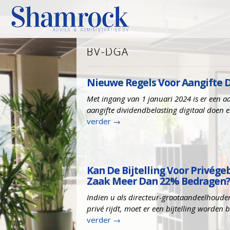
BV-DGA
Nieuwe Regels Voor Aangifte 
Met ingang van 1 januari 2024 is er een a
aangifte dividendbelasting digitaal doen 
verder
→
Kan De Bijtelling Voor Privége
Zaak Meer Dan 22% Bedragen?
Indien u als directeur-grootaandeelhoude
privé rijdt, moet er een bijtelling worden
verder
→