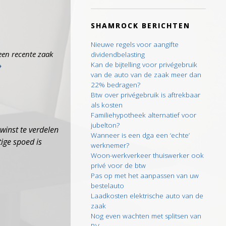
SHAMROCK BERICHTEN
Nieuwe regels voor aangifte
een recente zaak
dividendbelasting
→
Kan de bijtelling voor privégebruik
van de auto van de zaak meer dan
22% bedragen?
Btw over privégebruik is aftrekbaar
als kosten
Familiehypotheek alternatief voor
jubelton?
 winst te verdelen
Wanneer is een dga een ‘echte’
tige spoed is
werknemer?
Woon-werkverkeer thuiswerker ook
privé voor de btw
Pas op met het aanpassen van uw
bestelauto
Laadkosten elektrische auto van de
zaak
Nog even wachten met splitsen van