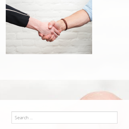
Search
for: