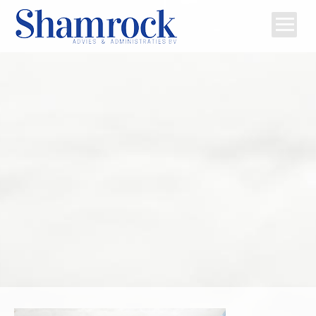
Home
Team
Diensten
Tips
Contact