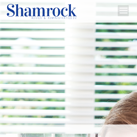
Home
Team
Diensten
Tips
Contact