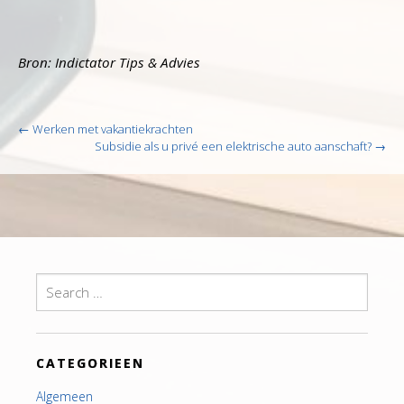
Bron: Indictator Tips & Advies
Post
←
Werken met vakantiekrachten
navigation
Subsidie als u privé een elektrische auto aanschaft?
→
Search
for:
CATEGORIEEN
Algemeen