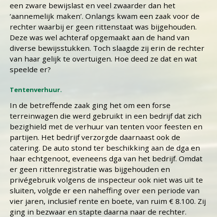
een zware bewijslast en veel zwaarder dan het
‘aannemelijk maken’. Onlangs kwam een zaak voor de
rechter waarbij er geen rittenstaat was bijgehouden.
Deze was wel achteraf opgemaakt aan de hand van
diverse bewijsstukken. Toch slaagde zij erin de rechter
van haar gelijk te overtuigen. Hoe deed ze dat en wat
speelde er?
Tentenverhuur.
In de betreffende zaak ging het om een forse
terreinwagen die werd gebruikt in een bedrijf dat zich
bezighield met de verhuur van tenten voor feesten en
partijen. Het bedrijf verzorgde daarnaast ook de
catering. De auto stond ter beschikking aan de dga en
haar echtgenoot, eveneens dga van het bedrijf. Omdat
er geen rittenregistratie was bijgehouden en
privégebruik volgens de inspecteur ook niet was uit te
sluiten, volgde er een naheffing over een periode van
vier jaren, inclusief rente en boete, van ruim € 8.100. Zij
ging in bezwaar en stapte daarna naar de rechter.