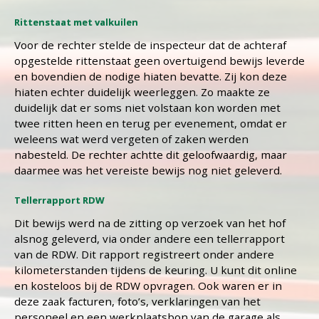
Rittenstaat met valkuilen
Voor de rechter stelde de inspecteur dat de achteraf
opgestelde rittenstaat geen overtuigend bewijs leverde
en bovendien de nodige hiaten bevatte. Zij kon deze
hiaten echter duidelijk weerleggen. Zo maakte ze
duidelijk dat er soms niet volstaan kon worden met
twee ritten heen en terug per evenement, omdat er
weleens wat werd vergeten of zaken werden
nabesteld. De rechter achtte dit geloofwaardig, maar
daarmee was het vereiste bewijs nog niet geleverd.
Tellerrapport RDW
Dit bewijs werd na de zitting op verzoek van het hof
alsnog geleverd, via onder andere een tellerrapport
van de RDW. Dit rapport registreert onder andere
kilometerstanden tijdens de keuring. U kunt dit online
en kosteloos bij de RDW opvragen. Ook waren er in
deze zaak facturen, foto’s, verklaringen van het
personeel en een werkplaatsbon van de garage als