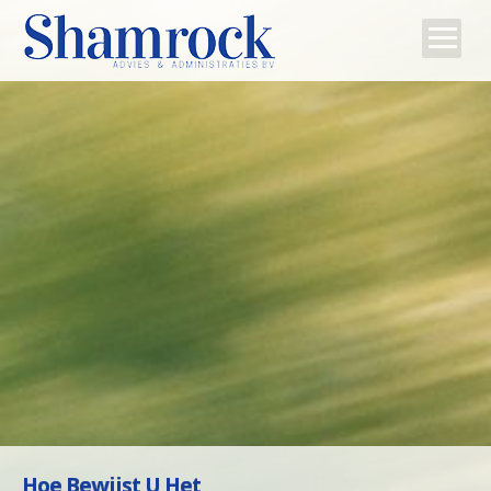
Home
Team
Diensten
Tips
Contact
Hoe Bewijst U Het