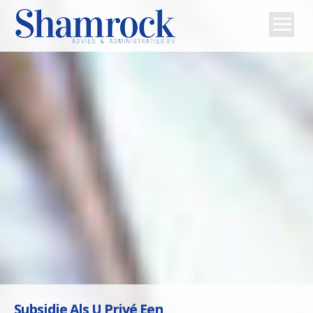
Home
Team
Diensten
Tips
Contact
Subsidie Als U Privé Een