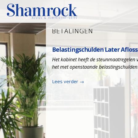
BETALINGEN
Belastingschulden Later Aflos
Het kabinet heeft de steunmaatregelen v
het met openstaande belastingschulden
Lees verder
→