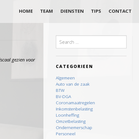
HOME
TEAM
DIENSTEN
TIPS
CONTACT
Search
for:
iscaal gezien voor
CATEGORIEEN
Algemeen
Auto van de zaak
BTW
BV-DGA
Coronamaatregelen
Inkomstenbelasting
Loonheffing
Omzetbelasting
Ondernemerschap
Personeel