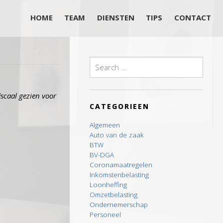
HOME
TEAM
DIENSTEN
TIPS
CONTACT
Search
for:
iscaal gezien voor
CATEGORIEEN
Algemeen
Auto van de zaak
BTW
BV-DGA
Coronamaatregelen
Inkomstenbelasting
Loonheffing
Omzetbelasting
Ondernemerschap
Personeel