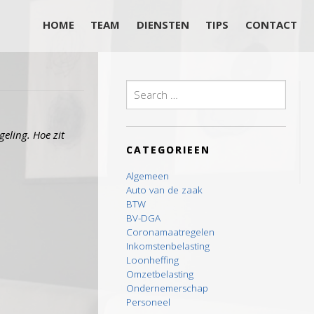
HOME
TEAM
DIENSTEN
TIPS
CONTACT
Search
for:
geling. Hoe zit
CATEGORIEEN
Algemeen
Auto van de zaak
BTW
BV-DGA
Coronamaatregelen
Inkomstenbelasting
Loonheffing
Omzetbelasting
Ondernemerschap
Personeel