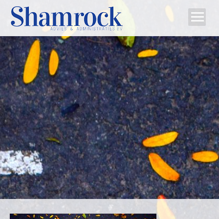
Home
Team
Diensten
Tips
Contact