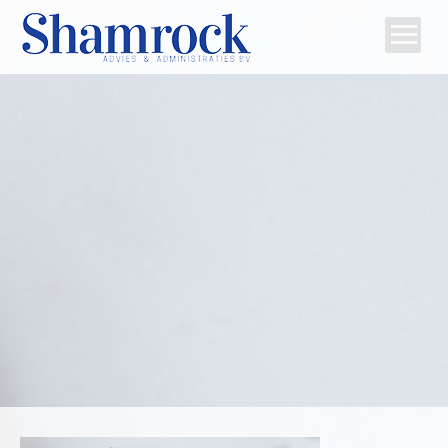
Home
Team
Diensten
Tips
Contact