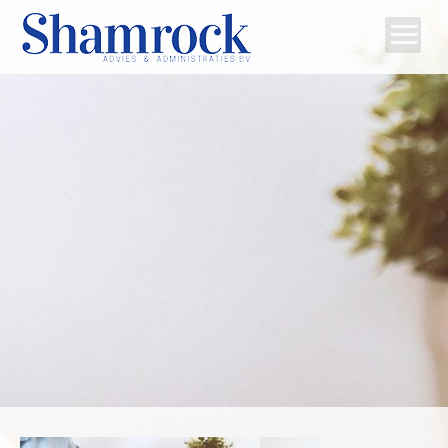
Home
Team
Diensten
Tips
Contact