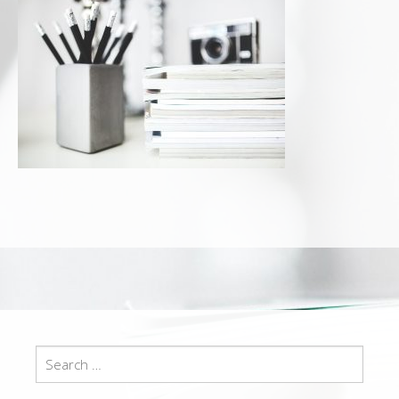
Search
for: