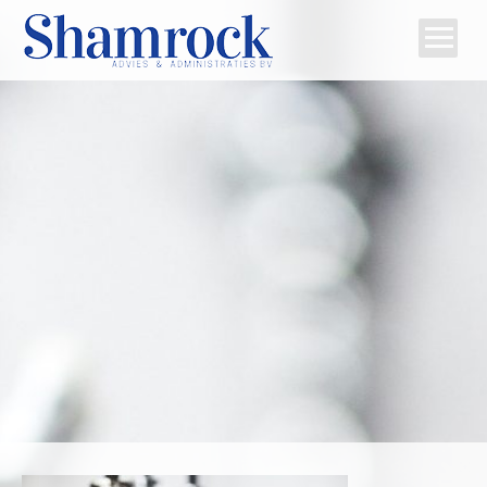
Home
Team
Diensten
Tips
Contact