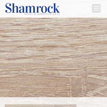
Home
Team
Diensten
Tips
Contact