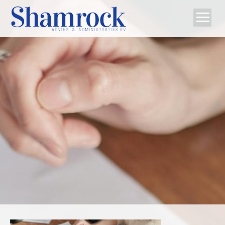
Home
Team
Diensten
Tips
Contact