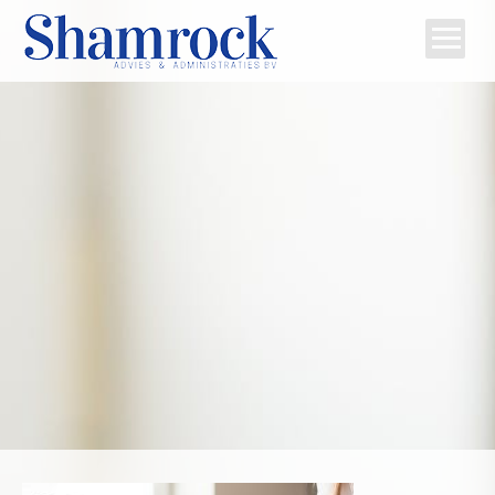
Home
Team
Diensten
Tips
Contact