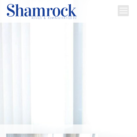
Home
Team
Diensten
Tips
Contact