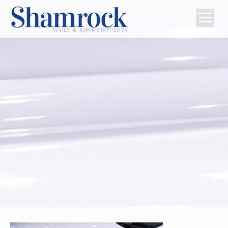
Home
Team
Diensten
Tips
Contact