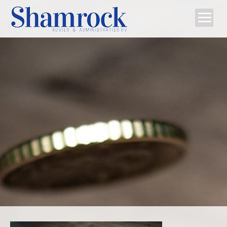
Home
Team
Diensten
Tips
Contact