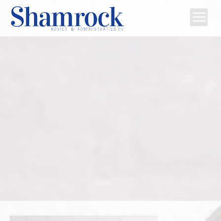
Home
Team
Diensten
Tips
Contact