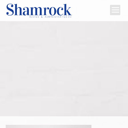
Home
Team
Diensten
Tips
Contact