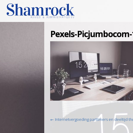
Pexels-Picjumbocom-
Post
←
Internetvergoeding parttimers en deeltijd t