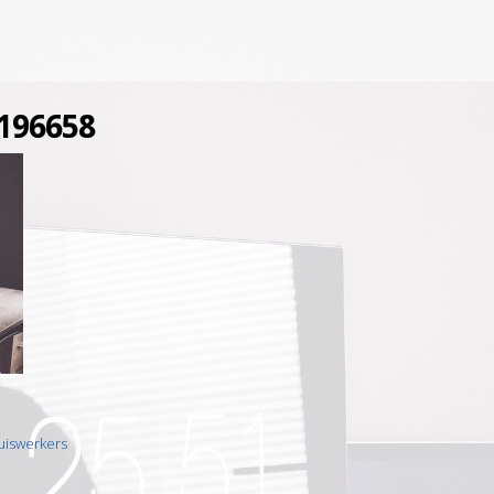
196658
huiswerkers