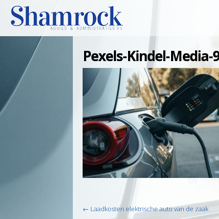
Pexels-Kindel-Media-
Post
←
Laadkosten elektrische auto van de zaak