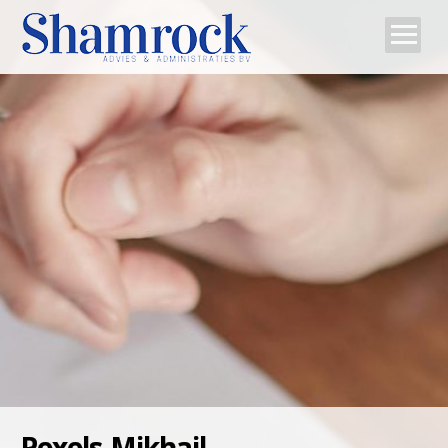
Home
Team
Diensten
Tips
Contact
Pexels-Mikhail-