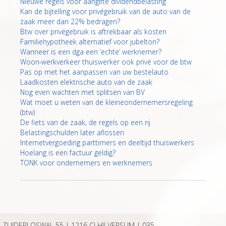
Nieuwe regels voor aangifte dividendbelasting
Kan de bijtelling voor privégebruik van de auto van de
zaak meer dan 22% bedragen?
Btw over privégebruik is aftrekbaar als kosten
Familiehypotheek alternatief voor jubelton?
Wanneer is een dga een ‘echte’ werknemer?
Woon-werkverkeer thuiswerker ook privé voor de btw
Pas op met het aanpassen van uw bestelauto
Laadkosten elektrische auto van de zaak
Nog even wachten met splitsen van BV
Wat moet u weten van de kleineondernemersregeling
(btw)
De fiets van de zaak, de regels op een rij
Belastingschulden later aflossen
Internetvergoeding parttimers en deeltijd thuiswerkers
Hoelang is een factuur geldig?
TONK voor ondernemers en werknemers
ZUIDERLOSWAL 55 | 1216 CJ HILVERSUM |
035-