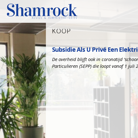
KOOP
Subsidie Als U Privé Een Elekt
De overheid blijft ook in coronatijd ‘scho
Particulieren (SEPP) die loopt vanaf 1 juli