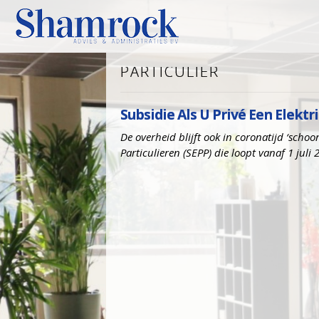
PARTICULIER
Subsidie Als U Privé Een Elekt
De overheid blijft ook in coronatijd ‘scho
Particulieren (SEPP) die loopt vanaf 1 juli