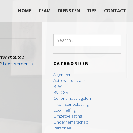
HOME
TEAM
DIENSTEN
TIPS
CONTACT
Search
for:
ersonenauto’s
?
Lees verder
→
CATEGORIEEN
Algemeen
Auto van de zaak
BTW
BV-DGA
Coronamaatregelen
Inkomstenbelasting
Loonheffing
Omzetbelasting
Ondernemerschap
Personeel