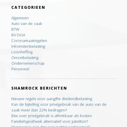
CATEGORIEEN
Algemeen
Auto van de zaak
BTW
BV-DGA
Coronamaatregelen
Inkomstenbelasting
Loonheffing
Omzetbelasting
Ondernemerschap
Personeel
SHAMROCK BERICHTEN
Nieuwe regels voor aangifte dividendbelasting
Kan de bijtelling voor privégebruik van de auto van de
zaak meer dan 22% bedragen?
Btw over privégebruik is aftrekbaar als kosten
Familiehypotheek alternatief voor jubelton?
Wanneer is een dga een ‘echte’ werknemer?