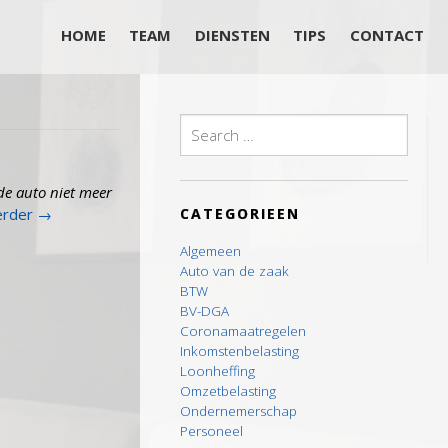
HOME
TEAM
DIENSTEN
TIPS
CONTACT
Search
for:
de auto niet meer
erder
→
CATEGORIEEN
Algemeen
Auto van de zaak
BTW
BV-DGA
Coronamaatregelen
Inkomstenbelasting
Loonheffing
Omzetbelasting
Ondernemerschap
Personeel