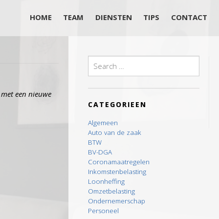
HOME
TEAM
DIENSTEN
TIPS
CONTACT
Search
for:
t met een nieuwe
CATEGORIEEN
Algemeen
Auto van de zaak
BTW
BV-DGA
Coronamaatregelen
Inkomstenbelasting
Loonheffing
Omzetbelasting
Ondernemerschap
Personeel