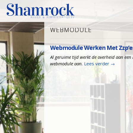
WEBMODULE
Webmodule Werken Met Zzp’e
Al geruime tijd werkt de overheid aan een 
webmodule aan.
Lees verder
→