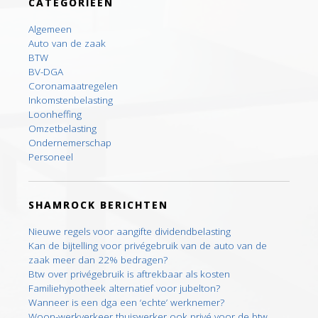
CATEGORIEEN
Algemeen
Auto van de zaak
BTW
BV-DGA
Coronamaatregelen
Inkomstenbelasting
Loonheffing
Omzetbelasting
Ondernemerschap
Personeel
SHAMROCK BERICHTEN
Nieuwe regels voor aangifte dividendbelasting
Kan de bijtelling voor privégebruik van de auto van de
zaak meer dan 22% bedragen?
Btw over privégebruik is aftrekbaar als kosten
Familiehypotheek alternatief voor jubelton?
Wanneer is een dga een ‘echte’ werknemer?
Woon-werkverkeer thuiswerker ook privé voor de btw