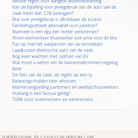
Nieuwe regels voor aangifte dividendbelasting
Kan de bijtelling voor privégebruik van de auto van de
zaak meer dan 22% bedragen?
Btw over privégebruik is aftrekbaar als kosten
Familiehypotheek alternatief voor jubelton?
Wanneer is een dga een ‘echte’ werknemer?
Woon-werkverkeer thuiswerker ook privé voor de btw
Pas op met het aanpassen van uw bestelauto
Laadkosten elektrische auto van de zaak
Nog even wachten met splitsen van BV
Wat moet u weten van de kleineondernemersregeling
(btw)
De fiets van de zaak, de regels op een rij
Belastingschulden later aflossen
Internetvergoeding parttimers en deeltijd thuiswerkers
Hoelang is een factuur geldig?
TONK voor ondernemers en werknemers
ZUIDERLOSWAL 55 | 1216 CJ HILVERSUM |
035-