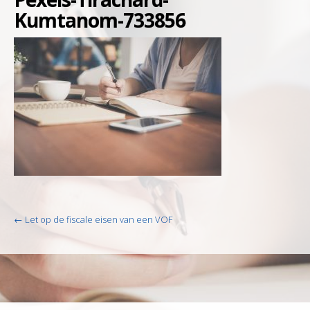
Kumtanom-733856
Post
←
Let op de fiscale eisen van een VOF
navigation