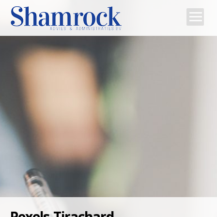
Home
Team
Diensten
Tips
Contact
Pexels-Tirachard-