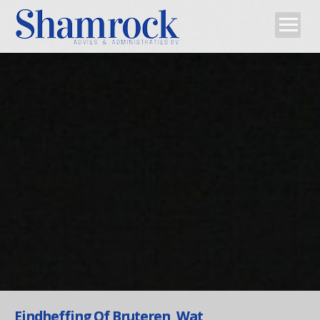
Home
Team
Diensten
Tips
Contact
Eindheffing Of Bruteren, Wat