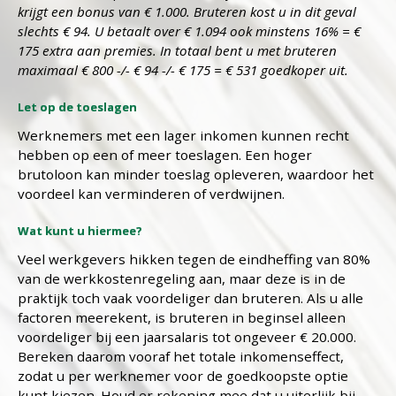
krijgt een bonus van € 1.000. Bruteren kost u in dit geval
slechts € 94. U betaalt over € 1.094 ook minstens 16% = €
175 extra aan premies. In totaal bent u met bruteren
maximaal € 800 -/- € 94 -/- € 175 = € 531 goedkoper uit.
Let op de toeslagen
Werknemers met een lager inkomen kunnen recht
hebben op een of meer toeslagen. Een hoger
brutoloon kan minder toeslag opleveren, waardoor het
voordeel kan verminderen of verdwijnen.
Wat kunt u hiermee?
Veel werkgevers hikken tegen de eindheffing van 80%
van de werkkostenregeling aan, maar deze is in de
praktijk toch vaak voordeliger dan bruteren. Als u alle
factoren meerekent, is bruteren in beginsel alleen
voordeliger bij een jaarsalaris tot ongeveer € 20.000.
Bereken daarom vooraf het totale inkomenseffect,
zodat u per werknemer voor de goedkoopste optie
kunt kiezen. Houd er rekening mee dat u uiterlijk bij