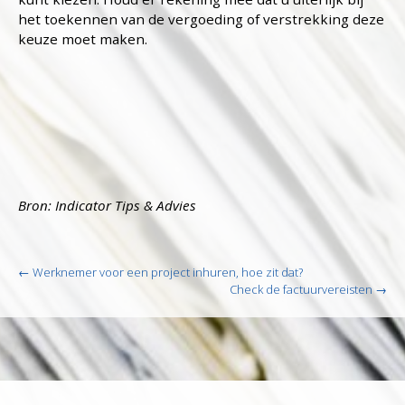
het toekennen van de vergoeding of verstrekking deze
keuze moet maken.
Bron: Indicator Tips & Advies
Post
←
Werknemer voor een project inhuren, hoe zit dat?
navigation
Check de factuurvereisten
→